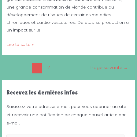
une grande consommation de viande contribue au
développement de risques de certaines maladies
chroniques et cardio-vasculaires. De plus, sa production a
un impact sur le …
Menu
Lire la suite »
au
collège
Navigation
:
1
2
Page suivante
→
des
vers
articles
une
alternative
Recevez les dernières infos
végétarienne
Saisissez votre adresse e-mail pour vous abonner au site
et recevoir une notification de chaque nouvel article par
e-mail.