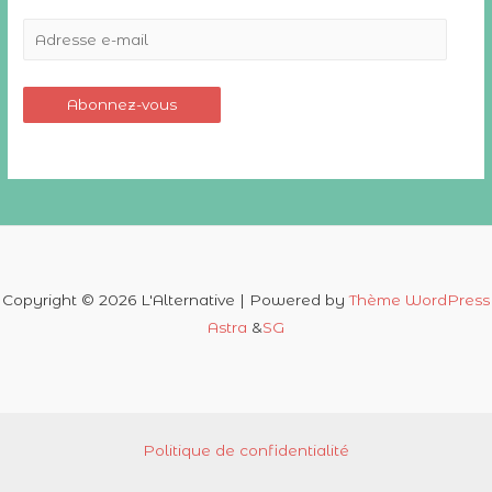
A
d
r
Abonnez-vous
e
s
s
e
e
-
m
Copyright © 2026 L'Alternative | Powered by
Thème WordPress
Astra
&
SG
a
i
l
Politique de confidentialité